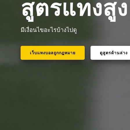
สูตรแทงสู
มีเงื่อนไขอะไรบ้างไปดู
เว็บแทงบอลถูกกฎหมาย
ดูสูตรด้านล่าง