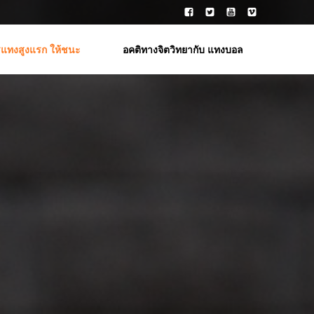
รแทงสูงแรก ให้ชนะ
อคติทางจิตวิทยากับ แทงบอล