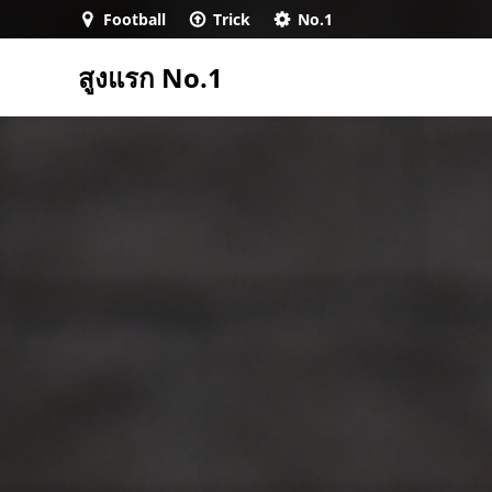
Skip
Football
Trick
No.1
to
content
สูงแรก No.1