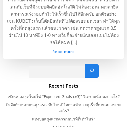
เล่นกับเว็บที่มีระบบตัดบิลอัตโนมัติ ไม่ต้องรอหมดเวลายิ่ง
สามารถเร่งรอบกำไรให้เร็วขึ้นไปได้อีกครับ ยกตัวอย่าง
เช่น KUBET : เว็บนี้ตัดบิลทันทีไม่ต้องรอหมดเวลา ทำให้ทุก
ครั้งที่กดสูงแรก แล้วชนะราคา เช่น กดราคาสูงแรก 0.5
ผ่านไป 10 นาทียิง 1-0 ทางเว็บก็จะจ่ายเงินเลย แบบไม่ต้อง
รอให้หมด […]
Read more
Search
Recent Posts
เซียนบอลยุคใหม่ใช้ “Expected Goals (xG)” วิเคราะห์เกมอย่างไร?
ปัจจัยกำหนดบอลสูงแรก: ทีมไหนมีโอกาสทำประตูเร็วที่สุดและเพราะ
อะไร?
แทงบอลสูงแรกควรกดนาทีที่เท่าไหร่?